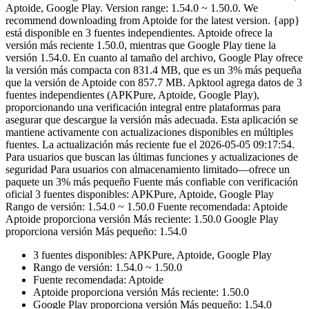
Aptoide, Google Play. Version range: 1.54.0 ~ 1.50.0. We
recommend downloading from Aptoide for the latest version. {app}
está disponible en 3 fuentes independientes. Aptoide ofrece la
versión más reciente 1.50.0, mientras que Google Play tiene la
versión 1.54.0. En cuanto al tamaño del archivo, Google Play ofrece
la versión más compacta con 831.4 MB, que es un 3% más pequeña
que la versión de Aptoide con 857.7 MB. Apktool agrega datos de 3
fuentes independientes (APKPure, Aptoide, Google Play),
proporcionando una verificación integral entre plataformas para
asegurar que descargue la versión más adecuada. Esta aplicación se
mantiene activamente con actualizaciones disponibles en múltiples
fuentes. La actualización más reciente fue el 2026-05-05 09:17:54.
Para usuarios que buscan las últimas funciones y actualizaciones de
seguridad Para usuarios con almacenamiento limitado—ofrece un
paquete un 3% más pequeño Fuente más confiable con verificación
oficial 3 fuentes disponibles: APKPure, Aptoide, Google Play
Rango de versión: 1.54.0 ~ 1.50.0 Fuente recomendada: Aptoide
Aptoide proporciona versión Más reciente: 1.50.0 Google Play
proporciona versión Más pequeño: 1.54.0
3 fuentes disponibles: APKPure, Aptoide, Google Play
Rango de versión: 1.54.0 ~ 1.50.0
Fuente recomendada: Aptoide
Aptoide proporciona versión Más reciente: 1.50.0
Google Play proporciona versión Más pequeño: 1.54.0