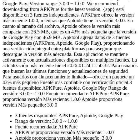
Google Play. Version range: 3.0.0 ~ 1.0.0. We recommend
downloading from APKPure for the latest version. {app} está
disponible en 3 fuentes independientes. APKPure ofrece la versión
más reciente 1.0.0, mientras que Aptoide tiene la versión 3.0.0. En
cuanto al tamaño del archivo, Aptoide ofrece la versión más
compacta con 26.5 MB, que es un 43% más pequeña que la versión
de Google Play con 46.9 MB. Apktool agrega datos de 3 fuentes
independientes (APKPure, Aptoide, Google Play), proporcionando
una verificación integral entre plataformas para asegurar que
descargue la versión más adecuada. Esta aplicación se mantiene
activamente con actualizaciones disponibles en múltiples fuentes. La
actualización más reciente fue el 2026-01-24 11:50:32. Para usuarios
que buscan las últimas funciones y actualizaciones de seguridad
Para usuarios con almacenamiento limitado—ofrece un paquete un
43% más pequeño Fuente más confiable con verificación oficial 3
fuentes disponibles: APKPure, Aptoide, Google Play Rango de
versión: 3.0.0 ~ 1.0.0 Fuente recomendada: APKPure APKPure
proporciona versión Más reciente: 1.0.0 Aptoide proporciona
versión Más pequeño: 3.0.0
3 fuentes disponibles: APKPure, Aptoide, Google Play
Rango de versión: 3.0.0 ~ 1.0.0
Fuente recomendada: APKPure
APKPure proporciona versión Más reciente: 1.0.0
Aptoide proporciona versión Más pequeño: 3.0.0