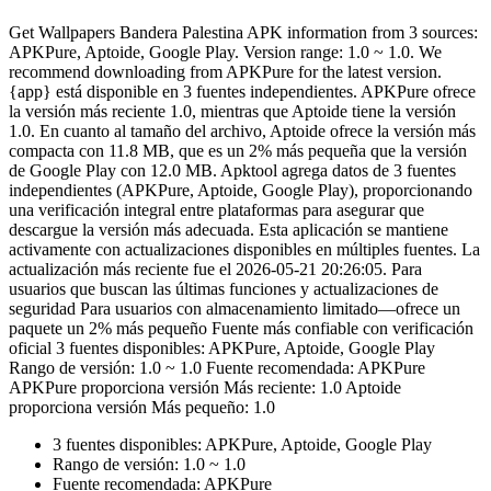
Get Wallpapers Bandera Palestina APK information from 3 sources:
APKPure, Aptoide, Google Play. Version range: 1.0 ~ 1.0. We
recommend downloading from APKPure for the latest version.
{app} está disponible en 3 fuentes independientes. APKPure ofrece
la versión más reciente 1.0, mientras que Aptoide tiene la versión
1.0. En cuanto al tamaño del archivo, Aptoide ofrece la versión más
compacta con 11.8 MB, que es un 2% más pequeña que la versión
de Google Play con 12.0 MB. Apktool agrega datos de 3 fuentes
independientes (APKPure, Aptoide, Google Play), proporcionando
una verificación integral entre plataformas para asegurar que
descargue la versión más adecuada. Esta aplicación se mantiene
activamente con actualizaciones disponibles en múltiples fuentes. La
actualización más reciente fue el 2026-05-21 20:26:05. Para
usuarios que buscan las últimas funciones y actualizaciones de
seguridad Para usuarios con almacenamiento limitado—ofrece un
paquete un 2% más pequeño Fuente más confiable con verificación
oficial 3 fuentes disponibles: APKPure, Aptoide, Google Play
Rango de versión: 1.0 ~ 1.0 Fuente recomendada: APKPure
APKPure proporciona versión Más reciente: 1.0 Aptoide
proporciona versión Más pequeño: 1.0
3 fuentes disponibles: APKPure, Aptoide, Google Play
Rango de versión: 1.0 ~ 1.0
Fuente recomendada: APKPure