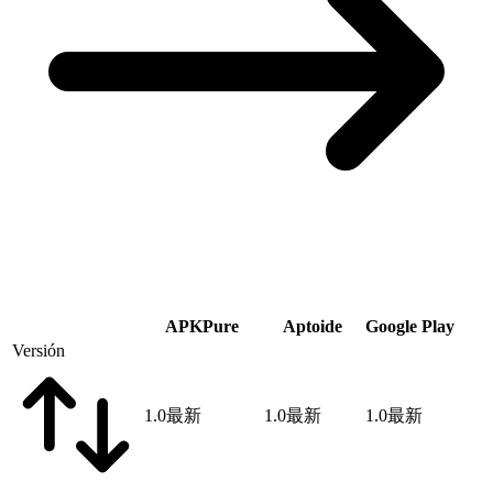
APKPure
Aptoide
Google Play
Versión
1.0
最新
1.0
最新
1.0
最新