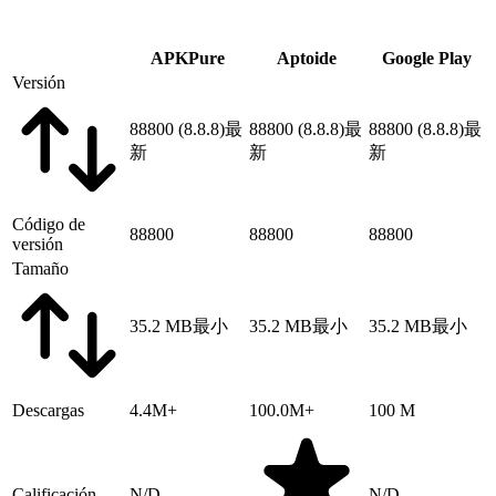
APKPure
Aptoide
Google Play
Versión
88800 (8.8.8)
最
88800 (8.8.8)
最
88800 (8.8.8)
最
新
新
新
Código de
88800
88800
88800
versión
Tamaño
35.2 MB
最小
35.2 MB
最小
35.2 MB
最小
Descargas
4.4M+
100.0M+
100 M
Calificación
N/D
N/D