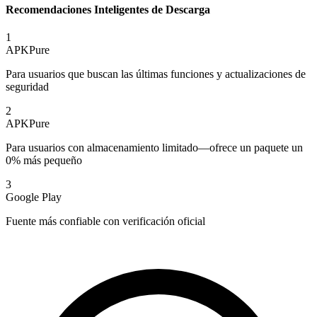
Recomendaciones Inteligentes de Descarga
1
APKPure
Para usuarios que buscan las últimas funciones y actualizaciones de
seguridad
2
APKPure
Para usuarios con almacenamiento limitado—ofrece un paquete un
0% más pequeño
3
Google Play
Fuente más confiable con verificación oficial