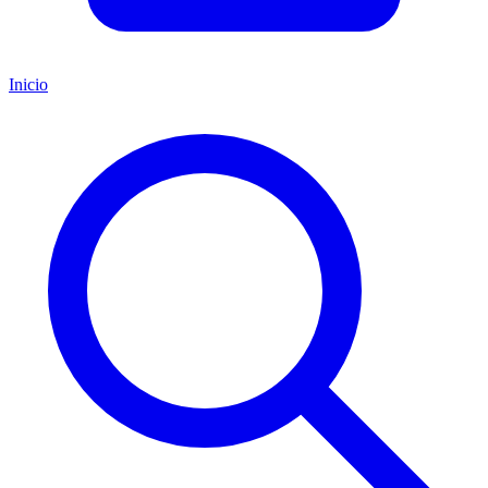
Inicio