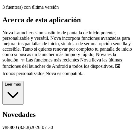
3 fuente(s) con última versión
Acerca de esta aplicación
Nova Launcher es un sustituto de pantalla de inicio potente,
personalizable y versátil. Nova incorpora funciones avanzadas para
mejorar tus pantallas de inicio, sin dejar de ser una opción sencilla y
accesible. Tanto si quieres renovar por completo tu pantalla de inicio
como si buscas un launcher más limpio y rápido, Nova es la
solución. ✨ Las funciones más recientes Nova lleva las últimas
funciones del launcher de Android a todos los dispositivos. 🖼️
Iconos personalizados Nova es compatibl...
Leer más
Novedades
v
88800 (8.8.8)
2026-07-30