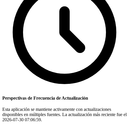
Perspectivas de Frecuencia de Actualización
Esta aplicación se mantiene activamente con actualizaciones
disponibles en múltiples fuentes. La actualización más reciente fue el
2026-07-30 07:06:59.