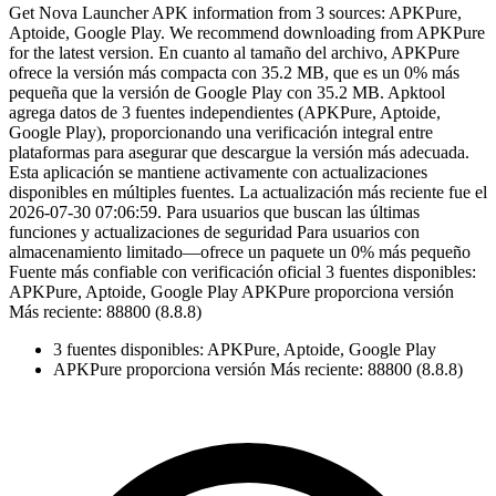
Get Nova Launcher APK information from 3 sources: APKPure,
Aptoide, Google Play. We recommend downloading from APKPure
for the latest version. En cuanto al tamaño del archivo, APKPure
ofrece la versión más compacta con 35.2 MB, que es un 0% más
pequeña que la versión de Google Play con 35.2 MB. Apktool
agrega datos de 3 fuentes independientes (APKPure, Aptoide,
Google Play), proporcionando una verificación integral entre
plataformas para asegurar que descargue la versión más adecuada.
Esta aplicación se mantiene activamente con actualizaciones
disponibles en múltiples fuentes. La actualización más reciente fue el
2026-07-30 07:06:59. Para usuarios que buscan las últimas
funciones y actualizaciones de seguridad Para usuarios con
almacenamiento limitado—ofrece un paquete un 0% más pequeño
Fuente más confiable con verificación oficial 3 fuentes disponibles:
APKPure, Aptoide, Google Play APKPure proporciona versión
Más reciente: 88800 (8.8.8)
3 fuentes disponibles: APKPure, Aptoide, Google Play
APKPure proporciona versión Más reciente: 88800 (8.8.8)