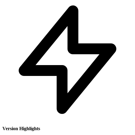
Version Highlights