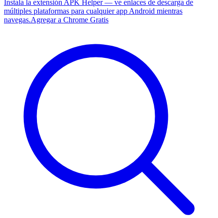
Instala la extensión APK Helper — ve enlaces de descarga de
múltiples plataformas para cualquier app Android mientras
navegas.
Agregar a Chrome Gratis