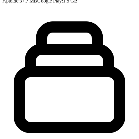
Aptoide
:
37.7 MB
Google Play
:
1.5 GB