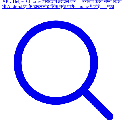
APK Helper Chrome एक्सटेंशन इंस्टॉल करें — ब्राउज़ करते समय किसी
भी Android ऐप के डाउनलोड लिंक तुरंत पाएं!
Chrome में जोड़ें — मुफ़्त