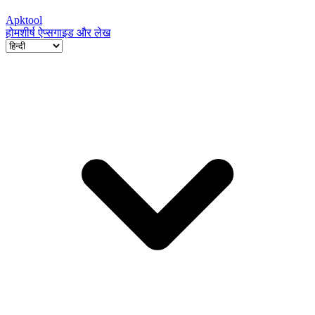
Apktool
होम
शीर्ष ऐप्स
गाइड और लेख