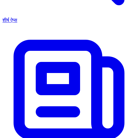
शीर्ष ऐप्स