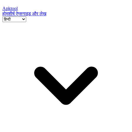
Apktool
होम
शीर्ष ऐप्स
गाइड और लेख