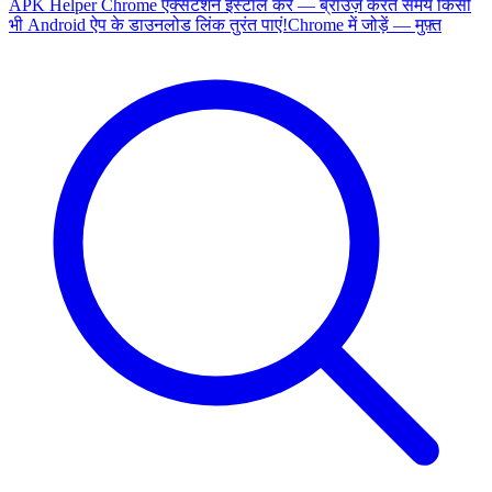
APK Helper Chrome एक्सटेंशन इंस्टॉल करें — ब्राउज़ करते समय किसी
भी Android ऐप के डाउनलोड लिंक तुरंत पाएं!
Chrome में जोड़ें — मुफ़्त