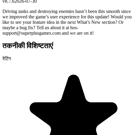
v
8.7.6
2026-07-30
Driving tanks and destroying enemies hasn’t been this smooth since
we improved the game’s user experience for this update! Would you
like to see your feature idea in the next What’s New section? Or
maybe a bug fix? Tell us about it at
hos-
support@superplusgames.com
and we are on it!
तकनीकी विशिष्टताएं
रेटिंग