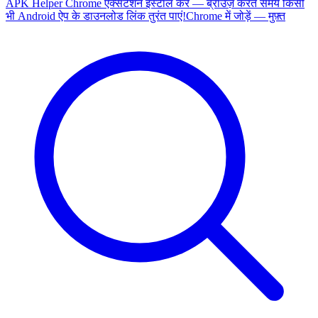
APK Helper Chrome एक्सटेंशन इंस्टॉल करें — ब्राउज़ करते समय किसी
भी Android ऐप के डाउनलोड लिंक तुरंत पाएं!
Chrome में जोड़ें — मुफ़्त