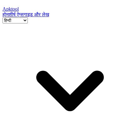
Apktool
होम
शीर्ष ऐप्स
गाइड और लेख