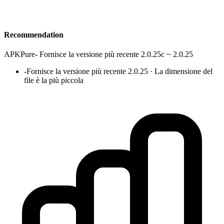
Recommendation
APKPure
-
Fornisce la versione più recente 2.0.25c ~ 2.0.25
-
Fornisce la versione più recente 2.0.25 · La dimensione del
file è la più piccola