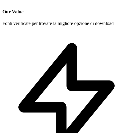
Our Value
Fonti verificate per trovare la migliore opzione di download