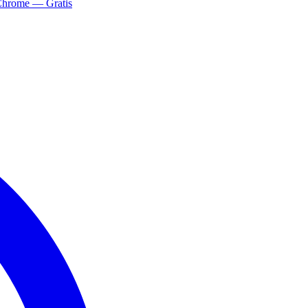
Chrome — Gratis