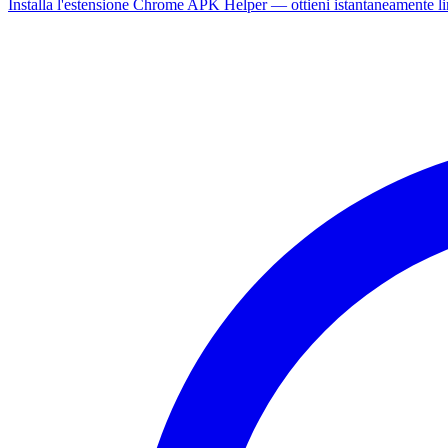
Installa l'estensione Chrome APK Helper — ottieni istantaneamente l