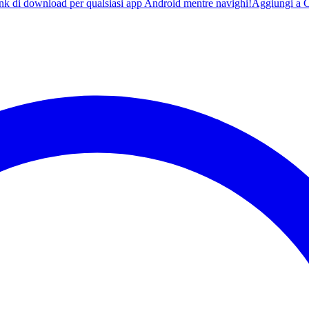
ink di download per qualsiasi app Android mentre navighi!
Aggiungi a 