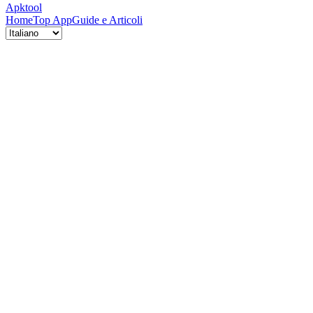
Apktool
Home
Top App
Guide e Articoli