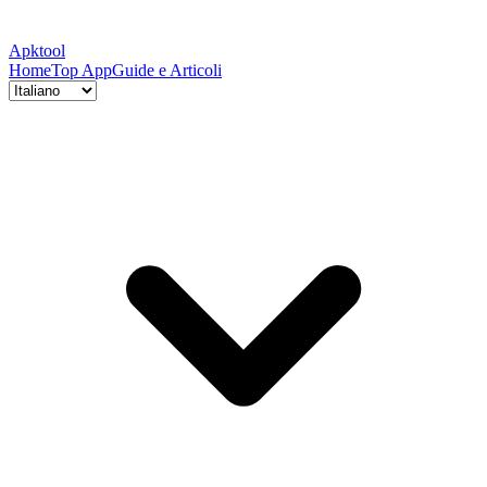
Apktool
Home
Top App
Guide e Articoli