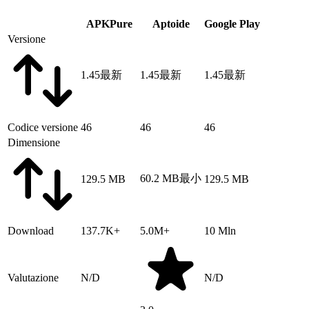
APKPure
Aptoide
Google Play
Versione
1.45
最新
1.45
最新
1.45
最新
Codice versione
46
46
46
Dimensione
60.2 MB
最小
129.5 MB
129.5 MB
Download
137.7K+
5.0M+
10 Mln
Valutazione
N/D
N/D