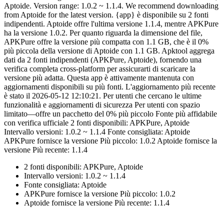
Aptoide. Version range: 1.0.2 ~ 1.1.4. We recommend downloading
from Aptoide for the latest version. {app} è disponibile su 2 fonti
indipendenti. Aptoide offre l'ultima versione 1.1.4, mentre APKPure
ha la versione 1.0.2. Per quanto riguarda la dimensione del file,
APKPure offre la versione più compatta con 1.1 GB, che è il 0%
più piccola della versione di Aptoide con 1.1 GB. Apktool aggrega
dati da 2 fonti indipendenti (APKPure, Aptoide), fornendo una
verifica completa cross-platform per assicurarti di scaricare la
versione più adatta. Questa app è attivamente mantenuta con
aggiornamenti disponibili su più fonti. L'aggiornamento più recente
è stato il 2026-05-12 12:10:21. Per utenti che cercano le ultime
funzionalità e aggiornamenti di sicurezza Per utenti con spazio
limitato—offre un pacchetto del 0% più piccolo Fonte più affidabile
con verifica ufficiale 2 fonti disponibili: APKPure, Aptoide
Intervallo versioni: 1.0.2 ~ 1.1.4 Fonte consigliata: Aptoide
APKPure fornisce la versione Più piccolo: 1.0.2 Aptoide fornisce la
versione Più recente: 1.1.4
2 fonti disponibili: APKPure, Aptoide
Intervallo versioni: 1.0.2 ~ 1.1.4
Fonte consigliata: Aptoide
APKPure fornisce la versione Più piccolo: 1.0.2
Aptoide fornisce la versione Più recente: 1.1.4