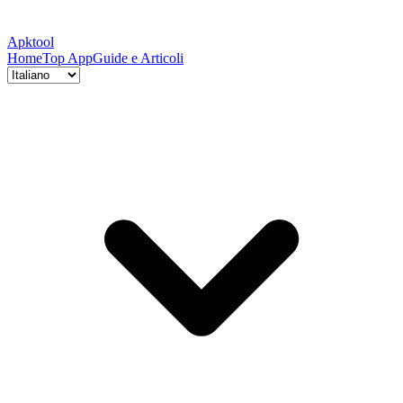
Apktool
Home
Top App
Guide e Articoli