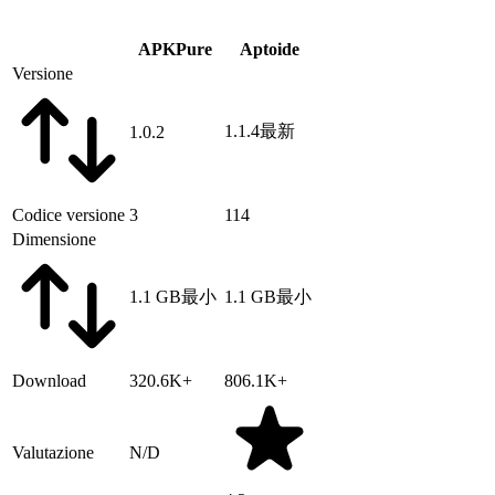
APKPure
Aptoide
Versione
1.1.4
最新
1.0.2
Codice versione
3
114
Dimensione
1.1 GB
最小
1.1 GB
最小
Download
320.6K+
806.1K+
Valutazione
N/D