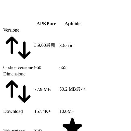
APKPure
Aptoide
Versione
3.9.60
最新
3.6.65c
Codice versione
960
665
Dimensione
50.2 MB
最小
77.9 MB
Download
157.4K+
10.0M+