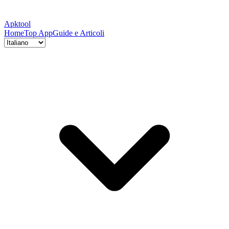
Apktool
Home
Top App
Guide e Articoli