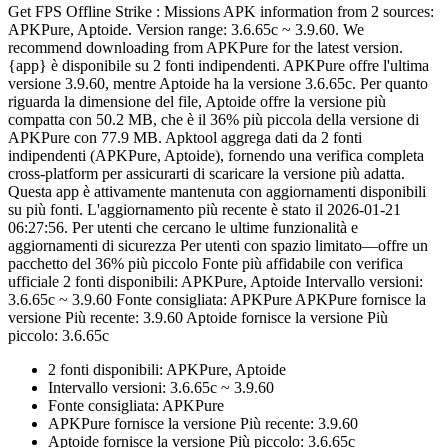
Get FPS Offline Strike : Missions APK information from 2 sources:
APKPure, Aptoide. Version range: 3.6.65c ~ 3.9.60. We
recommend downloading from APKPure for the latest version.
{app} è disponibile su 2 fonti indipendenti. APKPure offre l'ultima
versione 3.9.60, mentre Aptoide ha la versione 3.6.65c. Per quanto
riguarda la dimensione del file, Aptoide offre la versione più
compatta con 50.2 MB, che è il 36% più piccola della versione di
APKPure con 77.9 MB. Apktool aggrega dati da 2 fonti
indipendenti (APKPure, Aptoide), fornendo una verifica completa
cross-platform per assicurarti di scaricare la versione più adatta.
Questa app è attivamente mantenuta con aggiornamenti disponibili
su più fonti. L'aggiornamento più recente è stato il 2026-01-21
06:27:56. Per utenti che cercano le ultime funzionalità e
aggiornamenti di sicurezza Per utenti con spazio limitato—offre un
pacchetto del 36% più piccolo Fonte più affidabile con verifica
ufficiale 2 fonti disponibili: APKPure, Aptoide Intervallo versioni:
3.6.65c ~ 3.9.60 Fonte consigliata: APKPure APKPure fornisce la
versione Più recente: 3.9.60 Aptoide fornisce la versione Più
piccolo: 3.6.65c
2 fonti disponibili: APKPure, Aptoide
Intervallo versioni: 3.6.65c ~ 3.9.60
Fonte consigliata: APKPure
APKPure fornisce la versione Più recente: 3.9.60
Aptoide fornisce la versione Più piccolo: 3.6.65c