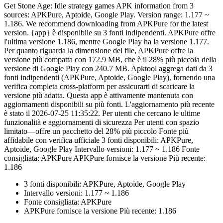
Get Stone Age: Idle strategy games APK information from 3
sources: APKPure, Aptoide, Google Play. Version range: 1.177 ~
1.186. We recommend downloading from APKPure for the latest
version. {app} è disponibile su 3 fonti indipendenti. APKPure offre
l'ultima versione 1.186, mentre Google Play ha la versione 1.177.
Per quanto riguarda la dimensione del file, APKPure offre la
versione più compatta con 172.9 MB, che è il 28% più piccola della
versione di Google Play con 240.7 MB. Apktool aggrega dati da 3
fonti indipendenti (APKPure, Aptoide, Google Play), fornendo una
verifica completa cross-platform per assicurarti di scaricare la
versione più adatta. Questa app è attivamente mantenuta con
aggiornamenti disponibili su più fonti. L'aggiornamento più recente
è stato il 2026-07-25 11:35:22. Per utenti che cercano le ultime
funzionalità e aggiornamenti di sicurezza Per utenti con spazio
limitato—offre un pacchetto del 28% più piccolo Fonte più
affidabile con verifica ufficiale 3 fonti disponibili: APKPure,
Aptoide, Google Play Intervallo versioni: 1.177 ~ 1.186 Fonte
consigliata: APKPure APKPure fornisce la versione Più recente:
1.186
3 fonti disponibili: APKPure, Aptoide, Google Play
Intervallo versioni: 1.177 ~ 1.186
Fonte consigliata: APKPure
APKPure fornisce la versione Più recente: 1.186