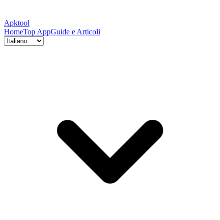
Apktool
Home
Top App
Guide e Articoli