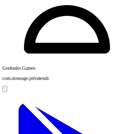
Geektales Games
com.stoneage.privatesub