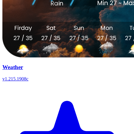
Weather
v
1.215.1908c