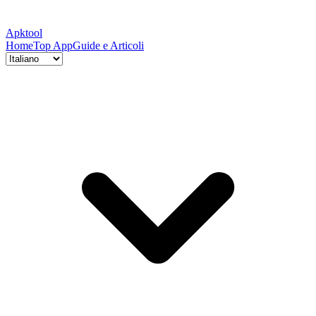
Apktool
Home
Top App
Guide e Articoli