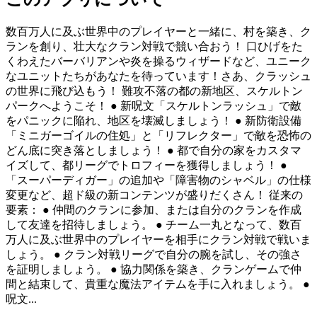
数百万人に及ぶ世界中のプレイヤーと一緒に、村を築き、ク
ランを創り、壮大なクラン対戦で競い合おう！ 口ひげをた
くわえたバーバリアンや炎を操るウィザードなど、ユニーク
なユニットたちがあなたを待っています！さあ、クラッシュ
の世界に飛び込もう！ 難攻不落の都の新地区、スケルトン
パークへようこそ！ ● 新呪文「スケルトンラッシュ」で敵
をパニックに陥れ、地区を壊滅しましょう！ ● 新防衛設備
「ミニガーゴイルの住処」と「リフレクター」で敵を恐怖の
どん底に突き落としましょう！ ● 都で自分の家をカスタマ
イズして、都リーグでトロフィーを獲得しましょう！ ●
「スーパーディガー」の追加や「障害物のシャベル」の仕様
変更など、超ド級の新コンテンツが盛りだくさん！ 従来の
要素： ● 仲間のクランに参加、または自分のクランを作成
して友達を招待しましょう。 ● チーム一丸となって、数百
万人に及ぶ世界中のプレイヤーを相手にクラン対戦で戦いま
しょう。 ● クラン対戦リーグで自分の腕を試し、その強さ
を証明しましょう。 ● 協力関係を築き、クランゲームで仲
間と結束して、貴重な魔法アイテムを手に入れましょう。 ●
呪文...