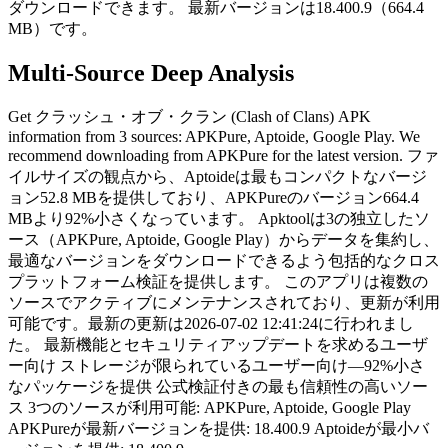
ダウンロードできます。
最新バージョンは18.400.9（664.4
MB）です。
Multi-Source Deep Analysis
Get クラッシュ・オブ・クラン (Clash of Clans) APK
information from 3 sources: APKPure, Aptoide, Google Play. We
recommend downloading from APKPure for the latest version. ファ
イルサイズの観点から、Aptoideは最もコンパクトなバージ
ョン52.8 MBを提供しており、APKPureのバージョン664.4
MBより92%小さくなっています。 Apktoolは3の独立したソ
ース（APKPure, Aptoide, Google Play）からデータを集約し、
最適なバージョンをダウンロードできるよう包括的なクロス
プラットフォーム検証を提供します。 このアプリは複数の
ソースでアクティブにメンテナンスされており、更新が利用
可能です。最新の更新は2026-07-02 12:41:24に行われまし
た。 最新機能とセキュリティアップデートを求めるユーザ
ー向け ストレージが限られているユーザー向け—92%小さ
なパッケージを提供 公式検証付きの最も信頼性の高いソー
ス 3つのソースが利用可能: APKPure, Aptoide, Google Play
APKPureが最新バージョンを提供: 18.400.9 Aptoideが最小バ