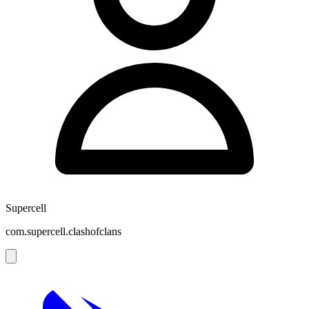
Supercell
com.supercell.clashofclans