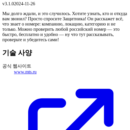
v
3.1.0
2024-11-26
Мы долго ждали, и это случилось. Хотите узнать, кто и откуда
вам звонил? Просто спросите Защитника! Он расскажет всё,
что знает о номере: компанию, локацию, категорию и не
только. Можно проверить любой российский номер — это
быстро, бесплатно и удобно — ну что тут рассказывать,
проверьте и убедитесь сами!
기술 사양
공식 웹사이트
www.mts.ru