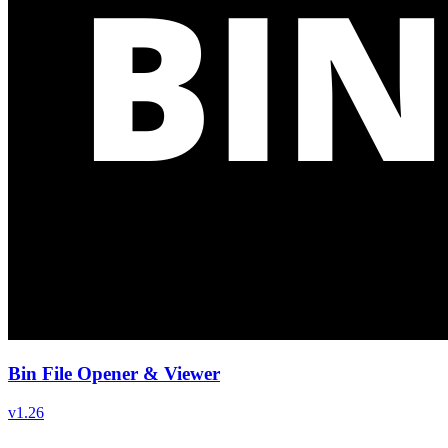
Bin File Opener & Viewer
v
1.26