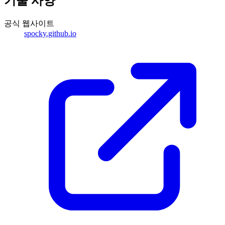
기술 사양
공식 웹사이트
spocky.github.io