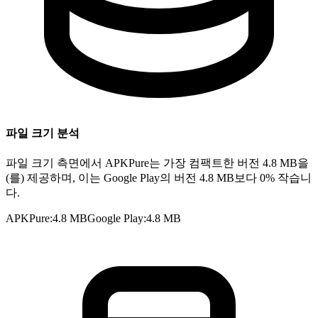
파일 크기 분석
파일 크기 측면에서 APKPure는 가장 컴팩트한 버전 4.8 MB을
(를) 제공하며, 이는 Google Play의 버전 4.8 MB보다 0% 작습니
다.
APKPure
:
4.8 MB
Google Play
:
4.8 MB