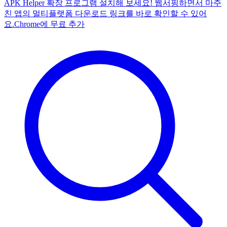
APK Helper 확장 프로그램 설치해 보세요! 웹서핑하면서 마주
친 앱의 멀티플랫폼 다운로드 링크를 바로 확인할 수 있어
요.
Chrome에 무료 추가