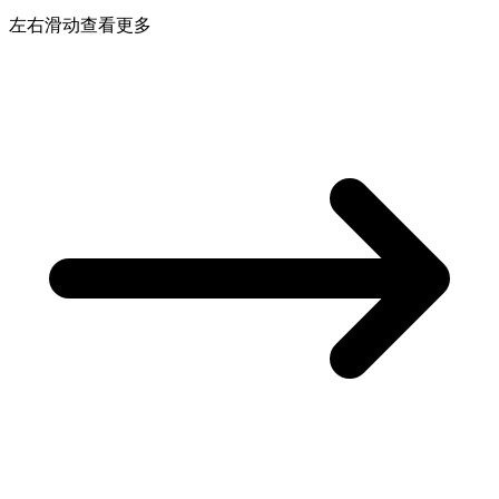
左右滑动查看更多