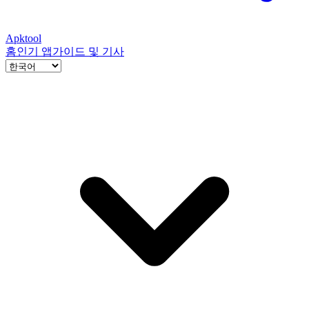
Apktool
홈
인기 앱
가이드 및 기사