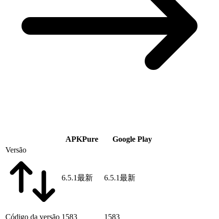
APKPure
Google Play
Versão
6.5.1
最新
6.5.1
最新
Código da versão
1583
1583