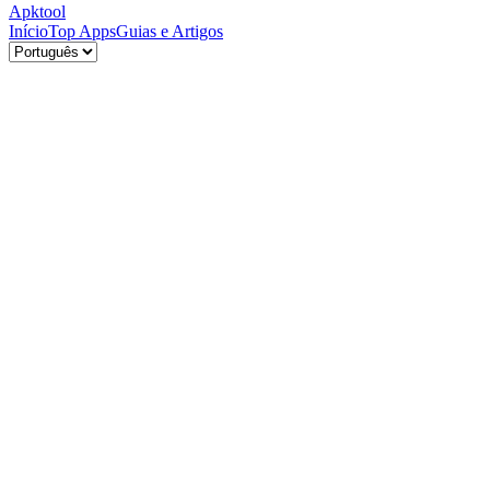
Apktool
Início
Top Apps
Guias e Artigos