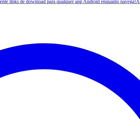
ente links de download para qualquer app Android enquanto navega!
A