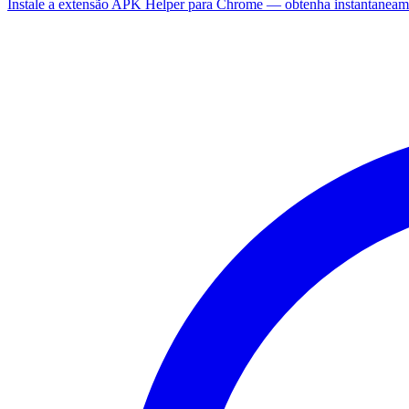
Instale a extensão APK Helper para Chrome — obtenha instantaneam