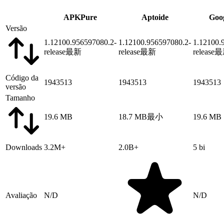
APKPure
Aptoide
Goog
Versão
1.12100.956597080.2-
1.12100.956597080.2-
1.12100.
release
最新
release
最新
release
最
Código da
1943513
1943513
1943513
versão
Tamanho
19.6 MB
18.7 MB
最小
19.6 MB
Downloads
3.2M+
2.0B+
5 bi
Avaliação
N/D
N/D