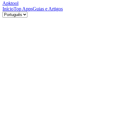
Apktool
Início
Top Apps
Guias e Artigos