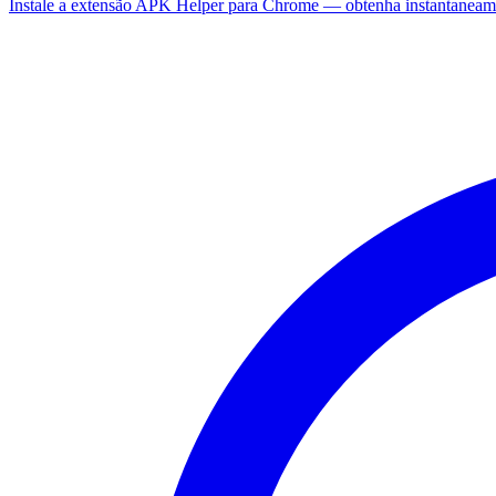
Instale a extensão APK Helper para Chrome — obtenha instantaneam