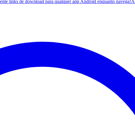
ente links de download para qualquer app Android enquanto navega!
A