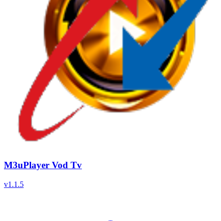
M3uPlayer Vod Tv
v
1.1.5