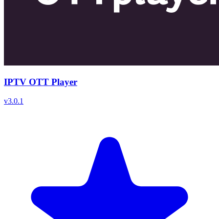
IPTV OTT Player
v
3.0.1