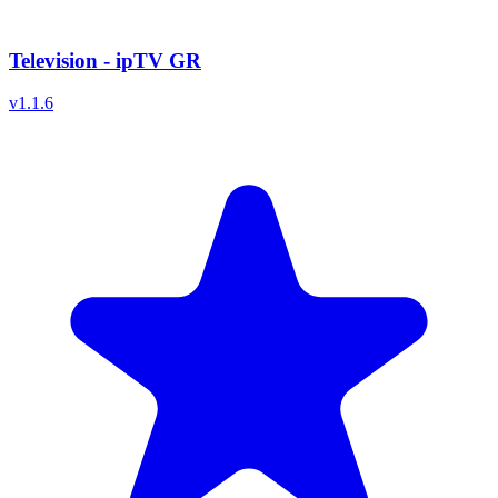
Television - ipTV GR
v
1.1.6