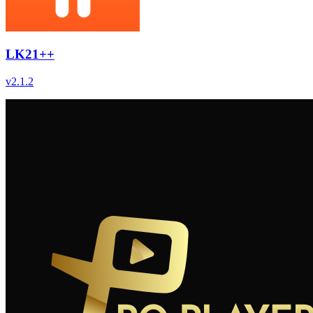
LK21++
v
2.1.2