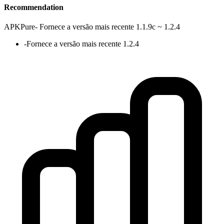
Recommendation
APKPure
-
Fornece a versão mais recente 1.1.9c ~ 1.2.4
-
Fornece a versão mais recente 1.2.4