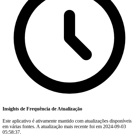
Insights de Frequência de Atualização
Este aplicativo é ativamente mantido com atualizações disponíveis
em várias fontes. A atualização mais recente foi em 2024-09-03
05:58:37.