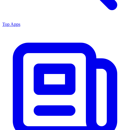
Top Apps