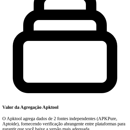
Valor da Agregação Apktool
O Apktool agrega dados de 2 fontes independentes (APKPure,
Aptoide), fornecendo verificação abrangente entre plataformas para
garantir que você baixe a versão mais adequada.