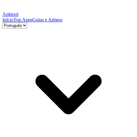
Apktool
Início
Top Apps
Guias e Artigos