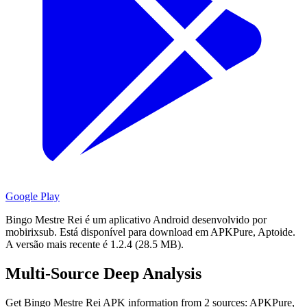
Google Play
Bingo Mestre Rei é um aplicativo Android desenvolvido por
mobirixsub.
Está disponível para download em APKPure, Aptoide.
A versão mais recente é 1.2.4 (28.5 MB).
Multi-Source Deep Analysis
Get Bingo Mestre Rei APK information from 2 sources: APKPure,