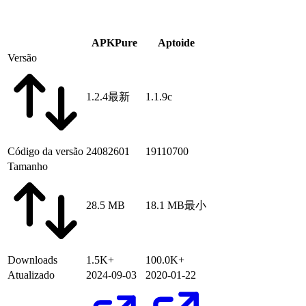
APKPure
Aptoide
Versão
1.2.4
最新
1.1.9c
Código da versão
24082601
19110700
Tamanho
28.5 MB
18.1 MB
最小
Downloads
1.5K+
100.0K+
Atualizado
2024-09-03
2020-01-22