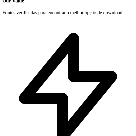
Our Value
Fontes verificadas para encontrar a melhor opção de download