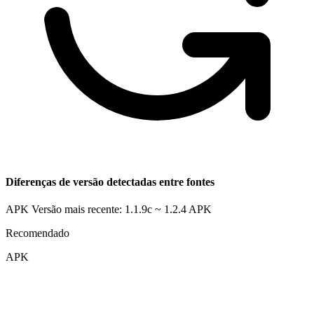
Diferenças de versão detectadas entre fontes
APK Versão mais recente: 1.1.9c ~ 1.2.4
APK
Recomendado
APK