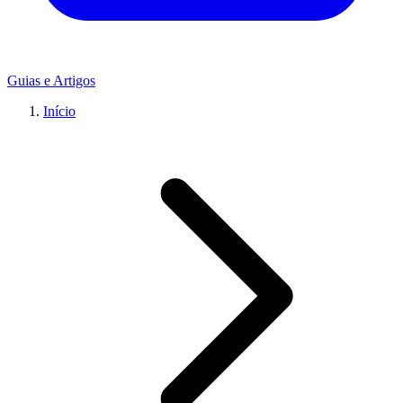
Guias e Artigos
Início