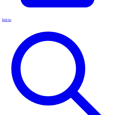
Início