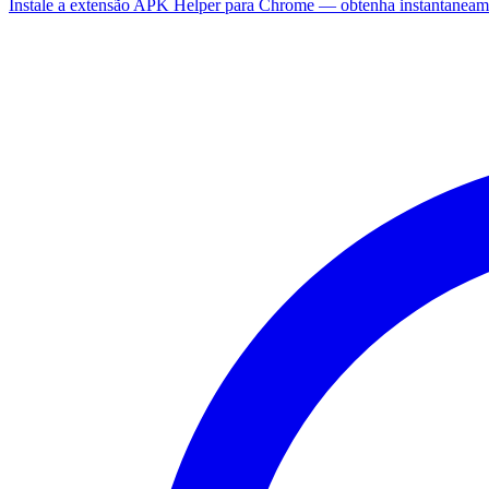
Instale a extensão APK Helper para Chrome — obtenha instantaneam