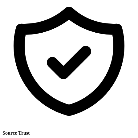
Source Trust