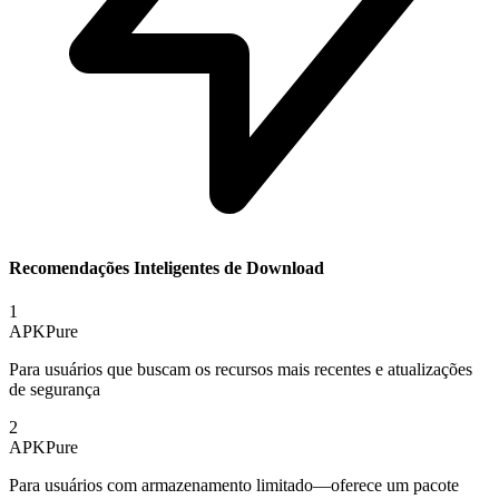
Recomendações Inteligentes de Download
1
APKPure
Para usuários que buscam os recursos mais recentes e atualizações
de segurança
2
APKPure
Para usuários com armazenamento limitado—oferece um pacote