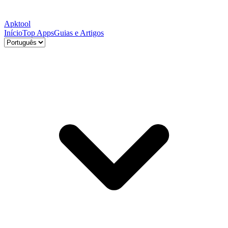
Apktool
Início
Top Apps
Guias e Artigos