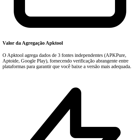
Valor da Agregação Apktool
O Apktool agrega dados de 3 fontes independentes (APKPure,
Aptoide, Google Play), fornecendo verificação abrangente entre
plataformas para garantir que você baixe a versão mais adequada.