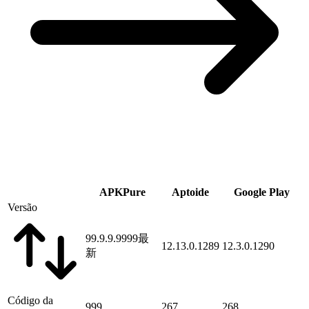
APKPure
Aptoide
Google Play
Versão
99.9.9.9999
最
12.13.0.1289
12.3.0.1290
新
Código da
999
267
268