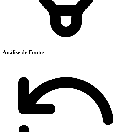
Análise de Fontes