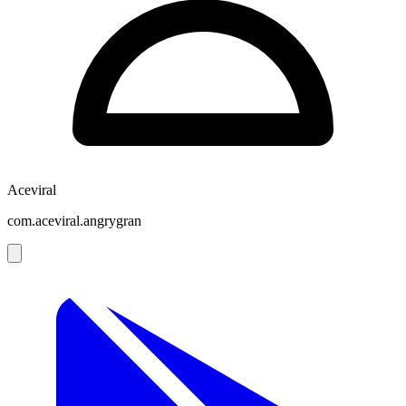
Aceviral
com.aceviral.angrygran