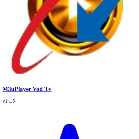
M3uPlayer Vod Tv
v
1.1.5