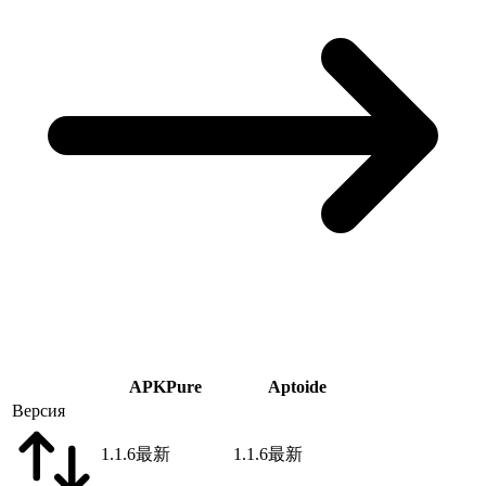
APKPure
Aptoide
Версия
1.1.6
最新
1.1.6
最新