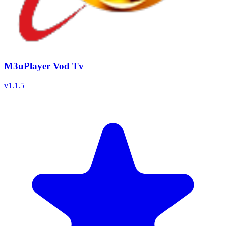
M3uPlayer Vod Tv
v
1.1.5