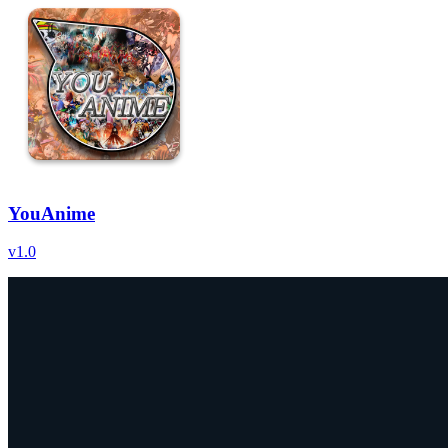
YouAnime
v
1.0