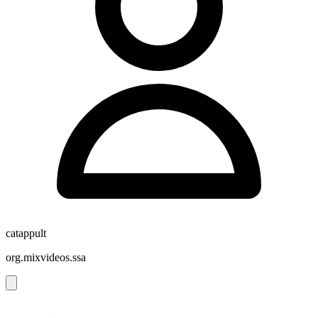
catappult
org.mixvideos.ssa