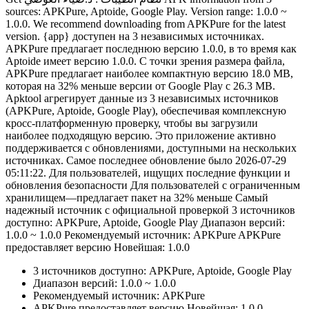
sources: APKPure, Aptoide, Google Play. Version range: 1.0.0 ~
1.0.0. We recommend downloading from APKPure for the latest
version. {app} доступен на 3 независимых источниках.
APKPure предлагает последнюю версию 1.0.0, в то время как
Aptoide имеет версию 1.0.0. С точки зрения размера файла,
APKPure предлагает наиболее компактную версию 18.0 MB,
которая на 32% меньше версии от Google Play с 26.3 MB.
Apktool агрегирует данные из 3 независимых источников
(APKPure, Aptoide, Google Play), обеспечивая комплексную
кросс-платформенную проверку, чтобы вы загрузили
наиболее подходящую версию. Это приложение активно
поддерживается с обновлениями, доступными на нескольких
источниках. Самое последнее обновление было 2026-07-29
05:11:22. Для пользователей, ищущих последние функции и
обновления безопасности Для пользователей с ограниченным
хранилищем—предлагает пакет на 32% меньше Самый
надежный источник с официальной проверкой 3 источников
доступно: APKPure, Aptoide, Google Play Диапазон версий:
1.0.0 ~ 1.0.0 Рекомендуемый источник: APKPure APKPure
предоставляет версию Новейшая: 1.0.0
3 источников доступно: APKPure, Aptoide, Google Play
Диапазон версий: 1.0.0 ~ 1.0.0
Рекомендуемый источник: APKPure
APKPure предоставляет версию Новейшая: 1.0.0