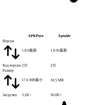
APKPure
Aptoide
Версия
1.8.9
最新
1.8.9c
最新
Код версии
235
235
Размер
17.6 MB
最小
18.5 MB
Загрузки
3.2K+
50.0K+