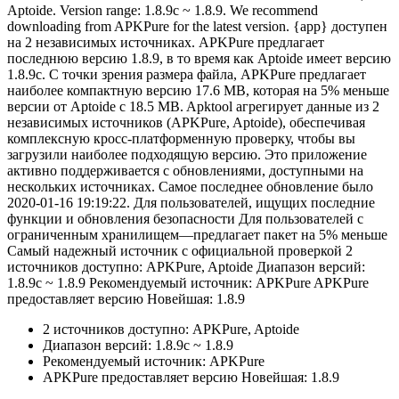
Aptoide. Version range: 1.8.9c ~ 1.8.9. We recommend
downloading from APKPure for the latest version. {app} доступен
на 2 независимых источниках. APKPure предлагает
последнюю версию 1.8.9, в то время как Aptoide имеет версию
1.8.9c. С точки зрения размера файла, APKPure предлагает
наиболее компактную версию 17.6 MB, которая на 5% меньше
версии от Aptoide с 18.5 MB. Apktool агрегирует данные из 2
независимых источников (APKPure, Aptoide), обеспечивая
комплексную кросс-платформенную проверку, чтобы вы
загрузили наиболее подходящую версию. Это приложение
активно поддерживается с обновлениями, доступными на
нескольких источниках. Самое последнее обновление было
2020-01-16 19:19:22. Для пользователей, ищущих последние
функции и обновления безопасности Для пользователей с
ограниченным хранилищем—предлагает пакет на 5% меньше
Самый надежный источник с официальной проверкой 2
источников доступно: APKPure, Aptoide Диапазон версий:
1.8.9c ~ 1.8.9 Рекомендуемый источник: APKPure APKPure
предоставляет версию Новейшая: 1.8.9
2 источников доступно: APKPure, Aptoide
Диапазон версий: 1.8.9c ~ 1.8.9
Рекомендуемый источник: APKPure
APKPure предоставляет версию Новейшая: 1.8.9