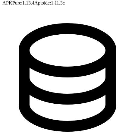
APKPure
:
1.13.4
Aptoide
:
1.11.3c