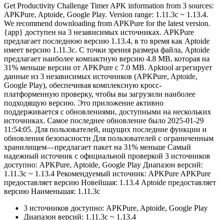
Get Productivity Challenge Timer APK information from 3 sources:
APKPure, Aptoide, Google Play. Version range: 1.11.3c ~ 1.13.4.
We recommend downloading from APKPure for the latest version.
{app} доступен на 3 независимых источниках. APKPure
предлагает последнюю версию 1.13.4, в то время как Aptoide
имеет версию 1.11.3c. С точки зрения размера файла, Aptoide
предлагает наиболее компактную версию 4.8 MB, которая на
31% меньше версии от APKPure с 7.0 MB. Apktool агрегирует
данные из 3 независимых источников (APKPure, Aptoide,
Google Play), обеспечивая комплексную кросс-
платформенную проверку, чтобы вы загрузили наиболее
подходящую версию. Это приложение активно
поддерживается с обновлениями, доступными на нескольких
источниках. Самое последнее обновление было 2025-01-29
11:54:05. Для пользователей, ищущих последние функции и
обновления безопасности Для пользователей с ограниченным
хранилищем—предлагает пакет на 31% меньше Самый
надежный источник с официальной проверкой 3 источников
доступно: APKPure, Aptoide, Google Play Диапазон версий:
1.11.3c ~ 1.13.4 Рекомендуемый источник: APKPure APKPure
предоставляет версию Новейшая: 1.13.4 Aptoide предоставляет
версию Наименьшая: 1.11.3c
3 источников доступно: APKPure, Aptoide, Google Play
Диапазон версий: 1.11.3c ~ 1.13.4