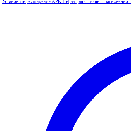
Установите расширение APK Helper для Chrome — мгновенно п