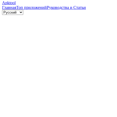
Apktool
Главная
Топ приложений
Руководства и Статьи