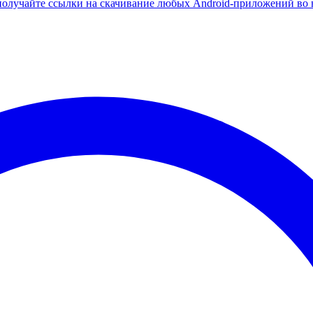
олучайте ссылки на скачивание любых Android-приложений во 