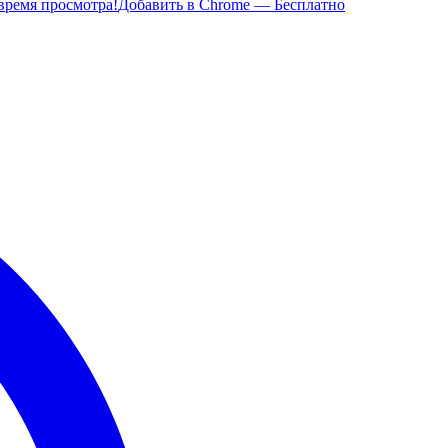
время просмотра!
Добавить в Chrome — Бесплатно