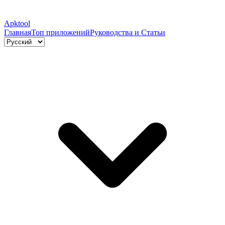
Apktool
Главная
Топ приложений
Руководства и Статьи