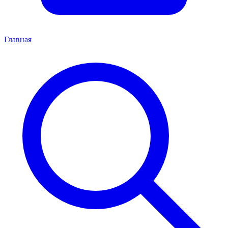
Главная