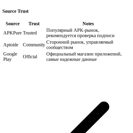
Source Trust
Source
Trust
Notes
Популярный APK-рынок,
APKPure
Trusted
рекомендуется проверка подписи
Сторонний рынок, управляемый
Aptoide
Community
сообществом
Google
Официальный магазин приложений,
Official
Play
самые надежные данные