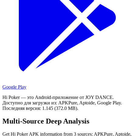
Google Play
Hi Poker — это Android-приложение от JOY DANCE.
Доступно для загрузки из: APKPure, Aptoide, Google Play.
Последняя версия: 1.145 (372.0 MB).
Multi-Source Deep Analysis
Get Hi Poker APK information from 3 sources: APKPure, Aptoide,