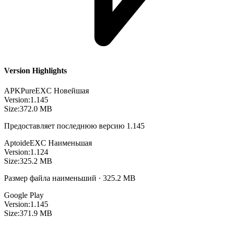
Version Highlights
APKPure
EXC
Новейшая
Version:
1.145
Size:
372.0 MB
Предоставляет последнюю версию 1.145
Aptoide
EXC
Наименьшая
Version:
1.124
Size:
325.2 MB
Размер файла наименьший · 325.2 MB
Google Play
Version:
1.145
Size:
371.9 MB