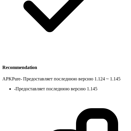
Recommendation
APKPure
-
Предоставляет последнюю версию 1.124 ~ 1.145
-
Предоставляет последнюю версию 1.145