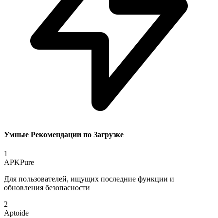
Умные Рекомендации по Загрузке
1
APKPure
Для пользователей, ищущих последние функции и
обновления безопасности
2
Aptoide