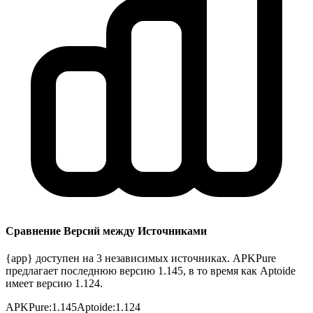
Сравнение Версий между Источниками
{app} доступен на 3 независимых источниках. APKPure
предлагает последнюю версию 1.145, в то время как Aptoide
имеет версию 1.124.
APKPure
:
1.145
Aptoide
:
1.124