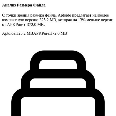
Анализ Размера Файла
С точки зрения размера файла, Aptoide предлагает наиболее
компактную версию 325.2 MB, которая на 13% меньше версии
от APKPure с 372.0 MB.
Aptoide
:
325.2 MB
APKPure
:
372.0 MB