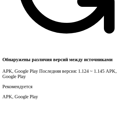
Обнаружены различия версий между источниками
APK, Google Play Последняя версия: 1.124 ~ 1.145
APK,
Google Play
Рекомендуется
APK, Google Play