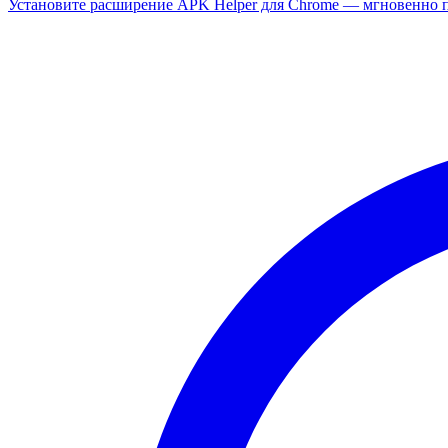
Установите расширение APK Helper для Chrome — мгновенно п