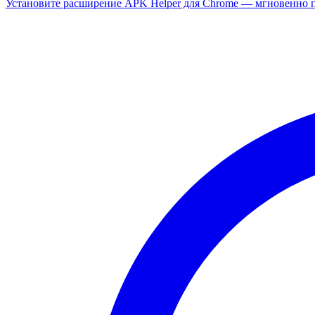
Установите расширение APK Helper для Chrome — мгновенно п