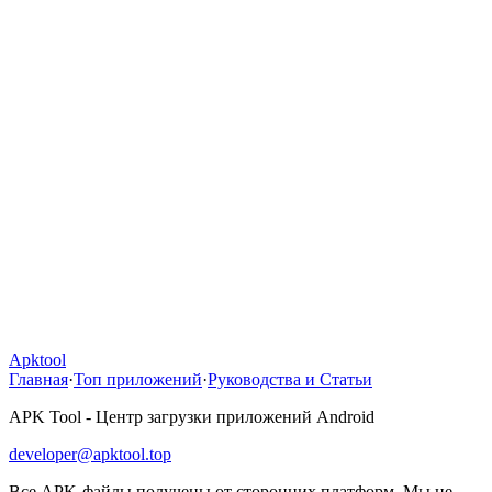
Apktool
Главная
·
Топ приложений
·
Руководства и Статьи
APK Tool - Центр загрузки приложений Android
developer@apktool.top
Все APK-файлы получены от сторонних платформ. Мы не