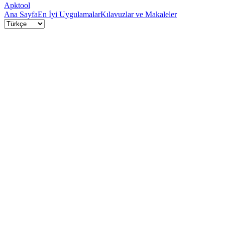
Apktool
Ana Sayfa
En İyi Uygulamalar
Kılavuzlar ve Makaleler