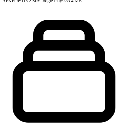
APKPure
:
115.2 MB
Google Play
:
283.4 MB