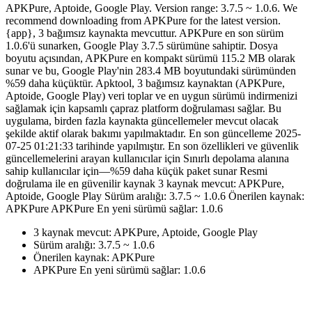
APKPure, Aptoide, Google Play. Version range: 3.7.5 ~ 1.0.6. We
recommend downloading from APKPure for the latest version.
{app}, 3 bağımsız kaynakta mevcuttur. APKPure en son sürüm
1.0.6'ü sunarken, Google Play 3.7.5 sürümüne sahiptir. Dosya
boyutu açısından, APKPure en kompakt sürümü 115.2 MB olarak
sunar ve bu, Google Play'nin 283.4 MB boyutundaki sürümünden
%59 daha küçüktür. Apktool, 3 bağımsız kaynaktan (APKPure,
Aptoide, Google Play) veri toplar ve en uygun sürümü indirmenizi
sağlamak için kapsamlı çapraz platform doğrulaması sağlar. Bu
uygulama, birden fazla kaynakta güncellemeler mevcut olacak
şekilde aktif olarak bakımı yapılmaktadır. En son güncelleme 2025-
07-25 01:21:33 tarihinde yapılmıştır. En son özellikleri ve güvenlik
güncellemelerini arayan kullanıcılar için Sınırlı depolama alanına
sahip kullanıcılar için—%59 daha küçük paket sunar Resmi
doğrulama ile en güvenilir kaynak 3 kaynak mevcut: APKPure,
Aptoide, Google Play Sürüm aralığı: 3.7.5 ~ 1.0.6 Önerilen kaynak:
APKPure APKPure En yeni sürümü sağlar: 1.0.6
3 kaynak mevcut: APKPure, Aptoide, Google Play
Sürüm aralığı: 3.7.5 ~ 1.0.6
Önerilen kaynak: APKPure
APKPure En yeni sürümü sağlar: 1.0.6