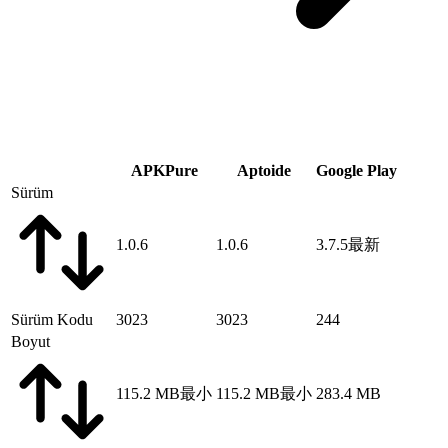
APKPure
Aptoide
Google Play
Sürüm
1.0.6
1.0.6
3.7.5
最新
Sürüm Kodu
3023
3023
244
Boyut
115.2 MB
最小
115.2 MB
最小
283.4 MB