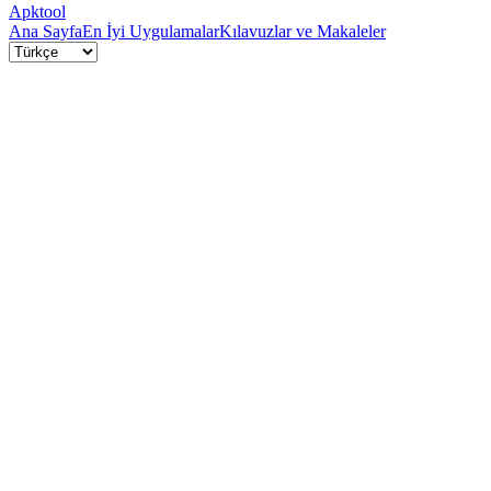
Apktool
Ana Sayfa
En İyi Uygulamalar
Kılavuzlar ve Makaleler