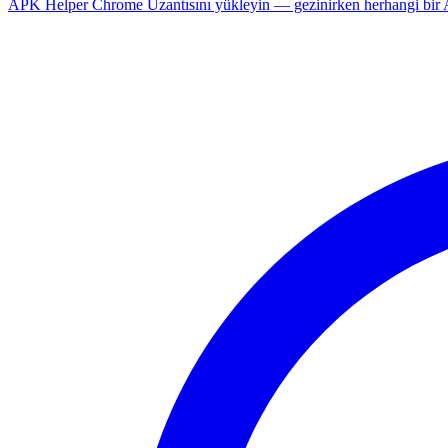
APK Helper Chrome Uzantısını yükleyin — gezinirken herhangi bir An