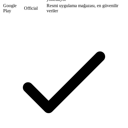
Google
Resmi uygulama mağazası, en güvenilir
Official
Play
veriler