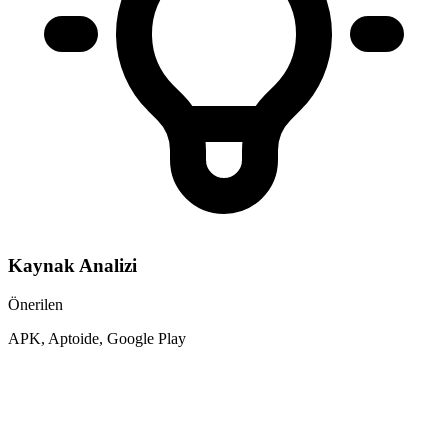
Kaynak Analizi
Önerilen
APK, Aptoide, Google Play