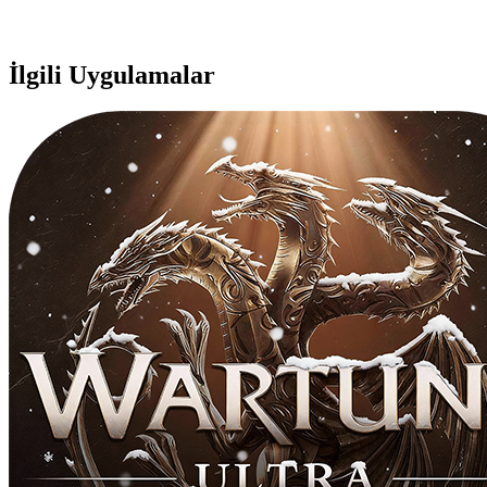
İlgili Uygulamalar