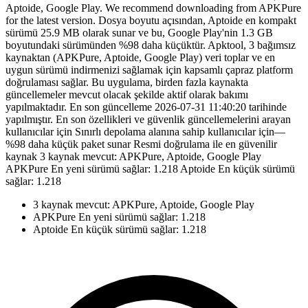
Aptoide, Google Play. We recommend downloading from APKPure
for the latest version. Dosya boyutu açısından, Aptoide en kompakt
sürümü 25.9 MB olarak sunar ve bu, Google Play'nin 1.3 GB
boyutundaki sürümünden %98 daha küçüktür. Apktool, 3 bağımsız
kaynaktan (APKPure, Aptoide, Google Play) veri toplar ve en
uygun sürümü indirmenizi sağlamak için kapsamlı çapraz platform
doğrulaması sağlar. Bu uygulama, birden fazla kaynakta
güncellemeler mevcut olacak şekilde aktif olarak bakımı
yapılmaktadır. En son güncelleme 2026-07-31 11:40:20 tarihinde
yapılmıştır. En son özellikleri ve güvenlik güncellemelerini arayan
kullanıcılar için Sınırlı depolama alanına sahip kullanıcılar için—
%98 daha küçük paket sunar Resmi doğrulama ile en güvenilir
kaynak 3 kaynak mevcut: APKPure, Aptoide, Google Play
APKPure En yeni sürümü sağlar: 1.218 Aptoide En küçük sürümü
sağlar: 1.218
3 kaynak mevcut: APKPure, Aptoide, Google Play
APKPure En yeni sürümü sağlar: 1.218
Aptoide En küçük sürümü sağlar: 1.218