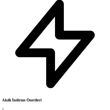
Akıllı İndirme Önerileri
1