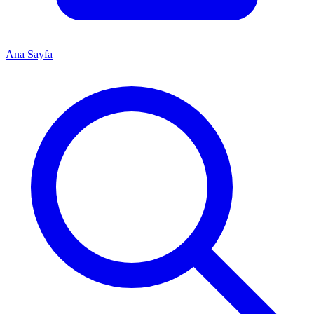
Ana Sayfa