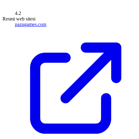
4.2
Resmi web sitesi
pazugames.com