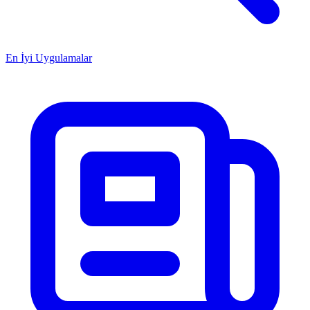
En İyi Uygulamalar