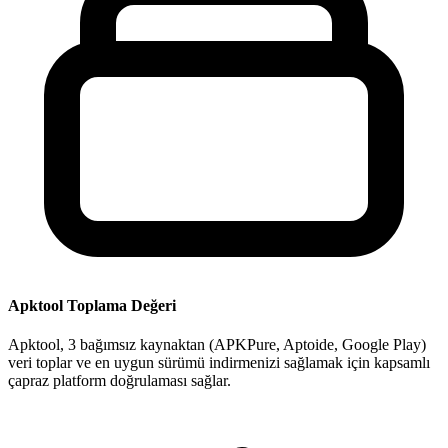
Apktool Toplama Değeri
Apktool, 3 bağımsız kaynaktan (APKPure, Aptoide, Google Play)
veri toplar ve en uygun sürümü indirmenizi sağlamak için kapsamlı
çapraz platform doğrulaması sağlar.