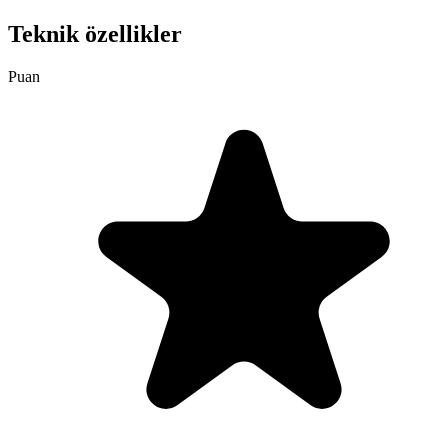
Teknik özellikler
Puan