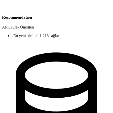
Recommendation
APKPure
-
Önerilen
-
En yeni sürümü 1.218 sağlar