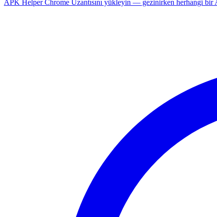
APK Helper Chrome Uzantısını yükleyin — gezinirken herhangi bir An