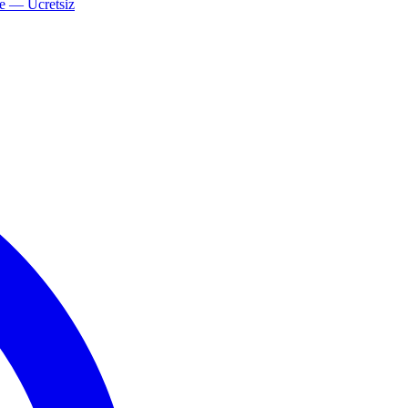
e — Ücretsiz