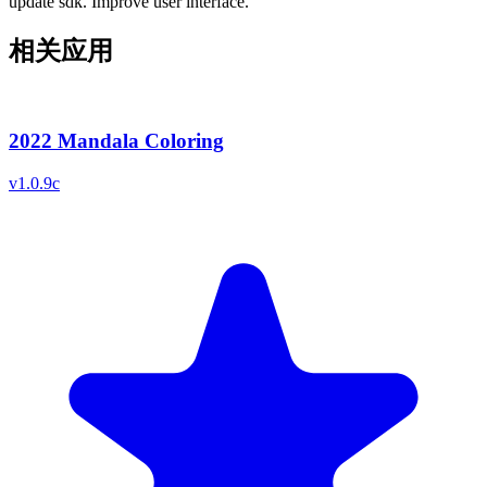
update sdk. Improve user interface.
相关应用
2022 Mandala Coloring
v
1.0.9c