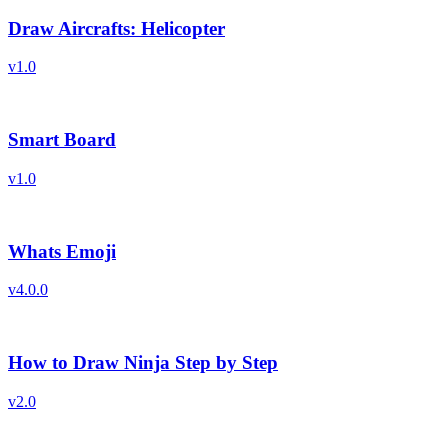
Draw Aircrafts: Helicopter
v
1.0
Smart Board
v
1.0
Whats Emoji
v
4.0.0
How to Draw Ninja Step by Step
v
2.0