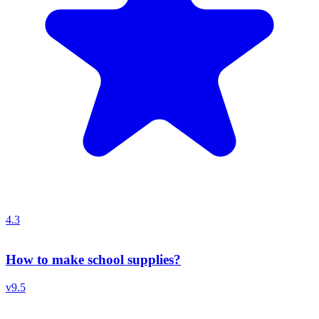
4.3
How to make school supplies?
v
9.5