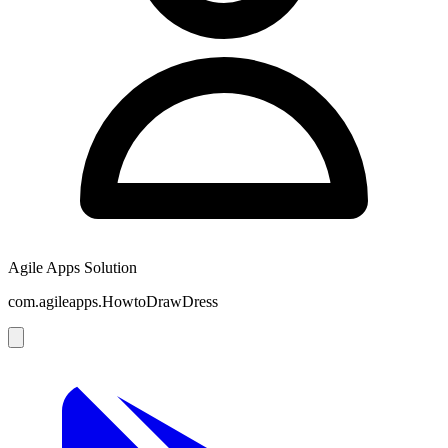
Agile Apps Solution
com.agileapps.HowtoDrawDress