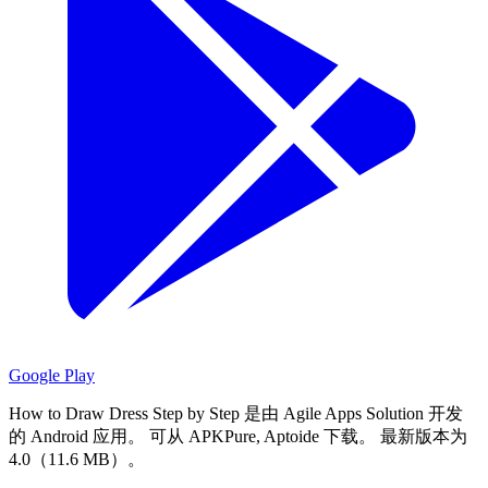
Google Play
How to Draw Dress Step by Step 是由 Agile Apps Solution 开发
的 Android 应用。
可从 APKPure, Aptoide 下载。
最新版本为
4.0（11.6 MB）。