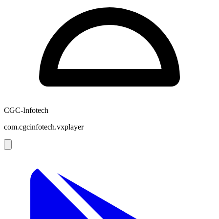
CGC-Infotech
com.cgcinfotech.vxplayer