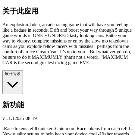
关于此应用
An explosion-laden, arcade racing game that will have you feeling
like a badass in seconds. Drift and boost your way through 5 unique
game worlds in ONE HUNDRED tasty looking cars. Battle your
way to victory, complete missions or enjoy the slow mo takedown
cams as you explode fellow racers with missiles - perhaps from the
comfort of an Ice Cream Van. It’s up to you... But whatever you do,
be sure to do it MAXIMUMLY (that’s not a word). "MAXIMUM
CAR is the second greatest racing game EVE...
展开阅读
新功能
v
1.1.1
2025-08-19
-Race tokens refill quicker -Gain more Race tokens from each refill -
New quality setting to help keep your device cool -Higher rewards