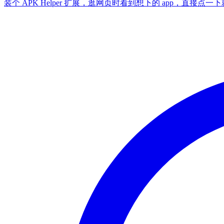
装个 APK Helper 扩展，逛网页时看到想下的 app，直接