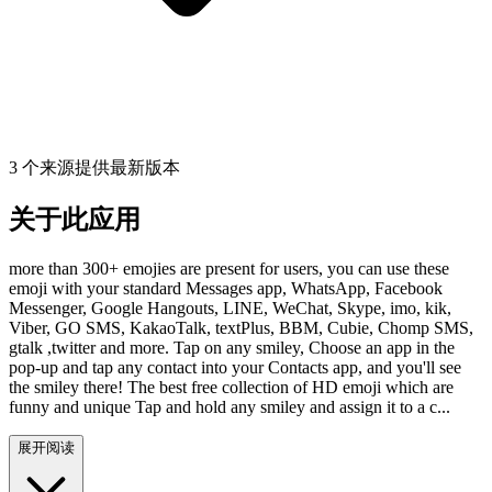
3 个来源提供最新版本
关于此应用
more than 300+ emojies are present for users, you can use these
emoji with your standard Messages app, WhatsApp, Facebook
Messenger, Google Hangouts, LINE, WeChat, Skype, imo, kik,
Viber, GO SMS, KakaoTalk, textPlus, BBM, Cubie, Chomp SMS,
gtalk ,twitter and more. Tap on any smiley, Choose an app in the
pop-up and tap any contact into your Contacts app, and you'll see
the smiley there! The best free collection of HD emoji which are
funny and unique Tap and hold any smiley and assign it to a c...
展开阅读