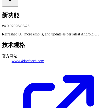
新功能
v
4.0.0
2026-03-26
Refreshed UI, more emojis, and update as per latest Android OS
技术规格
官方网站
www.4dsofttech.com