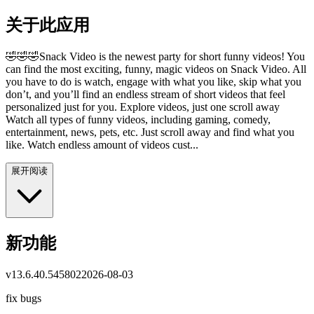
关于此应用
🤣🤣🤣Snack Video is the newest party for short funny videos! You
can find the most exciting, funny, magic videos on Snack Video. All
you have to do is watch, engage with what you like, skip what you
don’t, and you’ll find an endless stream of short videos that feel
personalized just for you. Explore videos, just one scroll away
Watch all types of funny videos, including gaming, comedy,
entertainment, news, pets, etc. Just scroll away and find what you
like. Watch endless amount of videos cust...
展开阅读
新功能
v
13.6.40.545802
2026-08-03
fix bugs