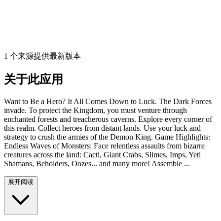
1 个来源提供最新版本
关于此应用
Want to Be a Hero? It All Comes Down to Luck. The Dark Forces
invade. To protect the Kingdom, you must venture through
enchanted forests and treacherous caverns. Explore every corner of
this realm. Collect heroes from distant lands. Use your luck and
strategy to crush the armies of the Demon King. Game Highlights:
Endless Waves of Monsters: Face relentless assaults from bizarre
creatures across the land: Cacti, Giant Crabs, Slimes, Imps, Yeti
Shamans, Beholders, Oozes... and many more! Assemble ...
展开阅读