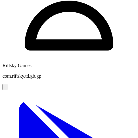
Riftsky Games
com.riftsky.ttl.gb.gp