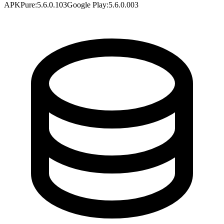
APKPure
:
5.6.0.103
Google Play
:
5.6.0.003